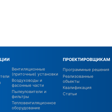
КЦИИ
ПРОЕКТИРОВЩИКАМ
Вентиляционные
Программные решения
(приточные) установки
ители
Реализованные
Воздуховоды и
объекты
ы
фасонные части
Квалификация
Пылеуловители и
Статьи
фильтры
Тепловентиляционное
оборудование