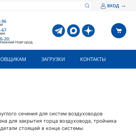
→
ВХОД
-96
ый
-67
зин
0-20;
. Нижний Новгород
РОВЩИКАМ
ЗАГРУЗКИ
КОНТАКТЫ
руглого сечения для систем воздуховодов
ена для закрытия торца воздуховода, тройника
 детали стоящей в конце системы.