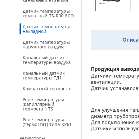
канальный RTSensor
Датчик температуры
комнатный TS-R00 ECO
Датчик температуры
накладной
Описа
Датчик температуры
наружного воздуха
Канальный датчик
температуры воздуха
Продукция выводит
Канальный датчик
Датчики температу
температуры ТД1
вентиляции.
Датчик устанавлив
Комнатный термостат
Реле температуры
(капиллярный
термостат) TS
Для улучшения теп
диаметр трубопров
Реле температуры
Для подключения к
(термостат) типа KP61
Датчики использую
Регуляторы