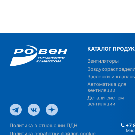
КАТАЛОГ ПРОДУ
Вентиляторы
Воздухораспредел
Заслонки и клапан
Автоматика для
вентиляции
Детали систем
вентиляции
Политика в отношении ПДН
+7 
Мно
Политика обработки файлов cookie