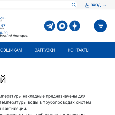
→
ВХОД
-96
ый
-67
зин
0-20;
. Нижний Новгород
РОВЩИКАМ
ЗАГРУЗКИ
КОНТАКТЫ
ой
мпературы накладные предназначены для
температуры воды в трубопроводах систем
и вентиляции.
анавливается на трубопровод, крепление