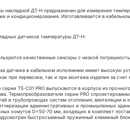
ы накладной ДТ-H предназначен для измерения темпер
ии и кондиционирования. Изготавливается в кабельно
ладных датчиков температуры ДТ-H:
ользуются качественные сенсоры с низкой погрешность
ьза датчика в кабельном исполнении имеет высокую у
ак при перевозке, так и при монтаже изделия за счет
 серии TS-С01 PRO выпускаются в корпусе из прочног
ва. Термопреобразователи серии PRO спроектированы
ей в трубопроводах систем отопления, вентиляции и 
етчеризации административных и промышленных здани
ных хомутов D=50-70 мм, входящих в комплект постав
редусмотрен быстросъемный пружинный клеммный блок