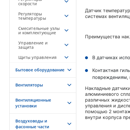
скорости
Датчик температур
Регуляторы
системах вентиляц
температуры
Смесительные узлы
и комплектующие
Преимущества нак
Управление и
защита
Щиты управления
В датчиках исп
Бытовое оборудование
Контактная гил
повреждениям, к
Вентиляторы
Накладные датчики
алюминиевого спла
различных жидкост
Вентиляционные
управления и дисп
установки
помощью 2 монтаж
внутри корпуса п
Воздуховоды и
фасонные части