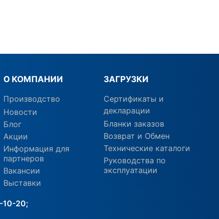
О КОМПАНИИ
ЗАГРУЗКИ
Производство
Сертификаты и
декларации
Новости
Бланки заказов
Блог
Возврат и Обмен
Акции
Технические каталоги
Информация для
партнеров
Руководства по
эксплуатации
Вакансии
Выставки
-10-20;