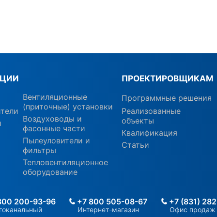
КЦИИ
ПРОЕКТИРОВЩИКАМ
Вентиляционные
Программные решения
(приточные) установки
ители
Реализованные
Воздуховоды и
объекты
ы
фасонные части
Квалификация
Пылеуловители и
Статьи
фильтры
Тепловентиляционное
оборудование
800 200-93-96
+7 800 505-08-67
+7 (831) 282
гоканальный
Интернет-магазин
Офис продаж