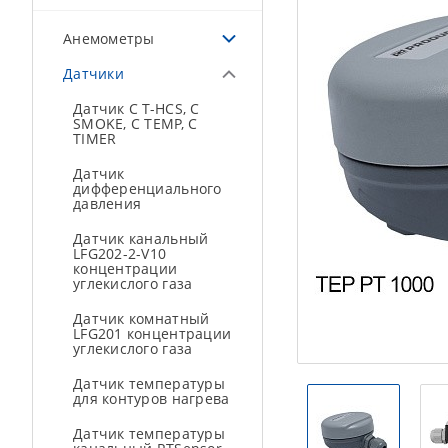
Анемометры
Датчики
Датчик C T-HCS, С
SMOKE, C TEMP, C
TIMER
Датчик
дифференциального
давления
Датчик канальный
LFG202-2-V10
концентрации
углекислого газа
Датчик комнатный
LFG201 концентрации
углекислого газа
Датчик температуры
для контуров нагрева
Датчик температуры