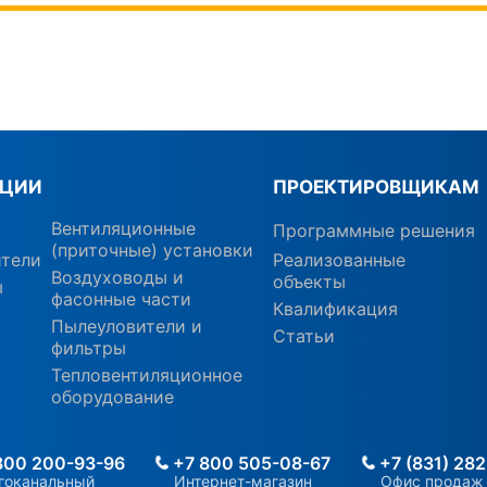
КЦИИ
ПРОЕКТИРОВЩИКАМ
Вентиляционные
Программные решения
(приточные) установки
ители
Реализованные
Воздуховоды и
объекты
ы
фасонные части
Квалификация
Пылеуловители и
Статьи
фильтры
Тепловентиляционное
оборудование
800 200-93-96
+7 800 505-08-67
+7 (831) 282
гоканальный
Интернет-магазин
Офис продаж