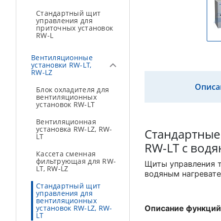
Стандартный щит
управления для
приточных установок
RW-L
Вентиляционные
установки RW-LT,
RW-LZ
Описа
Блок охладителя для
вентиляционных
установок RW-LT
Вентиляционная
установка RW-LZ, RW-
Стандартные
LT
RW-LT с вод
Кассета сменная
фильтрующая для RW-
Щиты управления т
LT, RW-LZ
водяным нагревате
Стандартный щит
управления для
вентиляционных
установок RW-LZ, RW-
Описание функций
LT