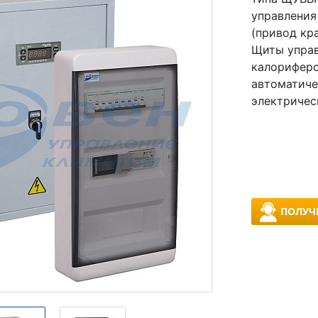
управления
(привод кра
Щиты управ
калориферо
автоматиче
электричес
ПОЛУЧ