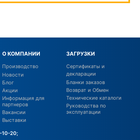
О КОМПАНИИ
ЗАГРУЗКИ
Производство
Сертификаты и
декларации
Новости
Бланки заказов
Блог
Возврат и Обмен
Акции
Технические каталоги
Информация для
партнеров
Руководства по
эксплуатации
Вакансии
Выставки
-10-20;