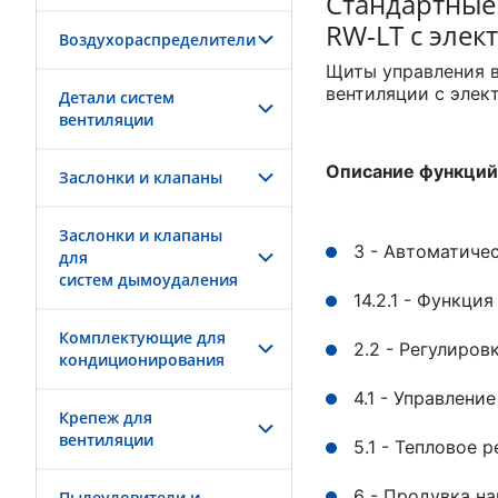
Стандартные
RW-LT с эле
Воздухораспределители
Щиты управления 
вентиляции с элек
Детали систем
вентиляции
Описание функций
Заслонки и клапаны
Заслонки и клапаны
3 - Автоматиче
для
систем дымоудаления
14.2.1 - Функци
Комплектующие для
2.2 - Регулиро
кондиционирования
4.1 - Управлен
Крепеж для
вентиляции
5.1 - Тепловое 
6 - Продувка н
Пылеуловители и