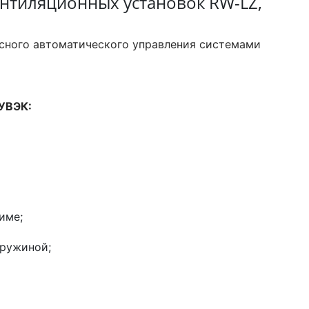
нтиляционных установок RW-LZ,
сного автоматического управления системами
ЩУВЭК:
име;
пружиной;