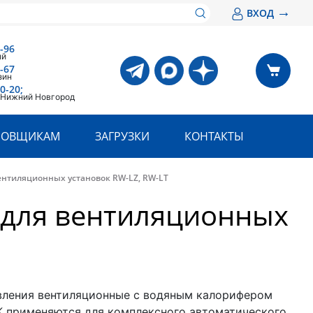
→
ВХОД
-96
ый
-67
зин
0-20;
. Нижний Новгород
РОВЩИКАМ
ЗАГРУЗКИ
КОНТАКТЫ
ентиляционных установок RW-LZ, RW-LT
 для вентиляционных
ления вентиляционные с водяным калорифером
 применяются для комплексного автоматического