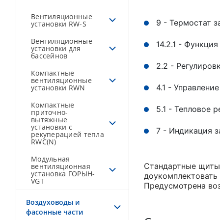
Вентиляционные
9 - Термостат з
установки RW-S
Вентиляционные
14.2.1 - Функци
установки для
бассейнов
2.2 - Регулиро
Компактные
вентиляционные
4.1 - Управлен
установки RWN
Компактные
5.1 - Тепловое 
приточно-
вытяжные
установки с
7 - Индикация 
рекуперацией тепла
RWC(N)
Модульная
Стандартные щиты 
вентиляционная
установка ГОРЫН-
доукомплектовать 
VGT
Предусмотрена во
Воздуховоды и
фасонные части