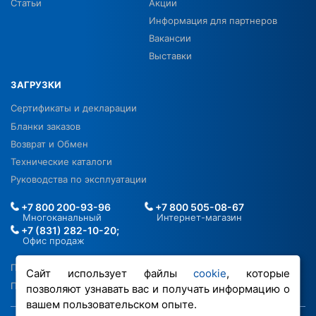
Статьи
Акции
Информация для партнеров
Вакансии
Выставки
ЗАГРУЗКИ
Сертификаты и декларации
Бланки заказов
Возврат и Обмен
Технические каталоги
Руководства по эксплуатации
+7 800 200-93-96
+7 800 505-08-67
Многоканальный
Интернет-магазин
+7 (831) 282-10-20;
Офис продаж
Политика в отношении ПДН
Сайт использует файлы
cookie
, которые
Политика обработки файлов cookie
позволяют узнавать вас и получать информацию о
вашем пользовательском опыте.