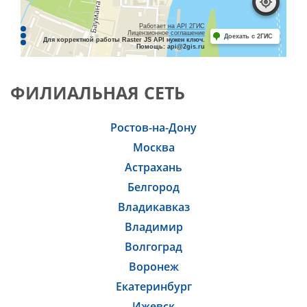
Работает на API 2ГИС
Лицензионное соглашение
Доехать с 2ГИС
Для корректной работы Raster JS API нужен ключ.
Помощь: api@2gis.ru
ФИЛИАЛЬНАЯ СЕТЬ
Ростов-на-Дону
Москва
Астрахань
Белгород
Владикавказ
Владимир
Волгоград
Воронеж
Екатеринбург
Ижевск