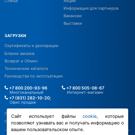
Статьи
Акции
Информация для партнеров
Вакансии
Выставки
ЗАГРУЗКИ
Сертификаты и декларации
Бланки заказов
Возврат и Обмен
Технические каталоги
Руководства по эксплуатации
+7 800 200-93-96
+7 800 505-08-67
Многоканальный
Интернет-магазин
+7 (831) 282-10-20;
Офис продаж
Политика в отношении ПДН
Сайт использует файлы
cookie
, которые
Политика обработки файлов cookie
позволяют узнавать вас и получать информацию о
вашем пользовательском опыте.