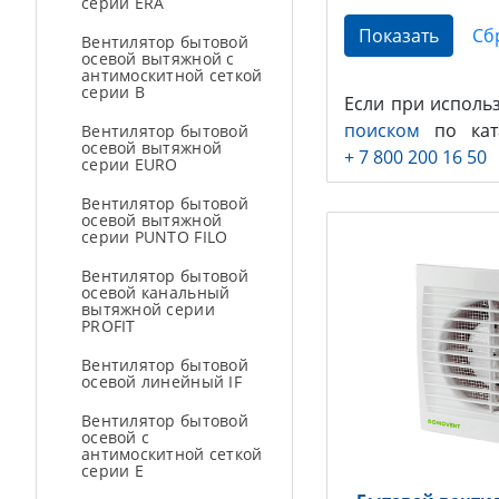
серии ERA
Вентилятор бытовой
осевой вытяжной с
антимоскитной сеткой
серии В
Если при исполь
поиском
по ката
Вентилятор бытовой
осевой вытяжной
+ 7 800 200 16 50
серии EURO
Вентилятор бытовой
осевой вытяжной
серии PUNTO FILO
Вентилятор бытовой
осевой канальный
вытяжной серии
PROFIT
Вентилятор бытовой
осевой линейный IF
Вентилятор бытовой
осевой с
антимоскитной сеткой
серии Е