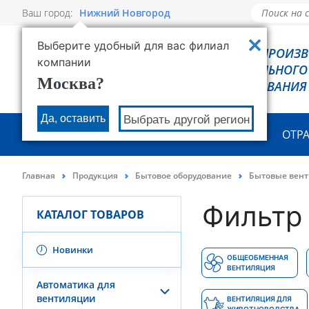
Ваш город:
Нижний Новгород
Выберите удобный для вас филиал
РОВЕН - ПРОИЗ
компании
ХОЛОДИЛЬНОГО
Москва?
ОБОРУДОВАНИЯ
Да, оставить
Выбрать другой регион
О КОМПАНИИ
ПРОДУКЦИЯ
ОТР
Главная
Продукция
Бытовое оборудование
Бытовые вен
Фильтр 
КАТАЛОГ ТОВАРОВ
Новинки
ОБЩЕОБМЕННАЯ
ВЕНТИЛЯЦИЯ
Автоматика для
вентиляции
ВЕНТИЛЯЦИЯ ДЛЯ