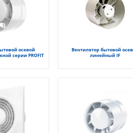
бытовой осевой
Вентилятор бытовой осе
жной серии PROFIT
линейный IF