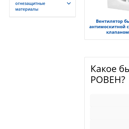
огнезащитные
материалы
Вентилятор б
антимоскитной с
клапаном
Какое б
РОВЕН?