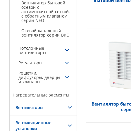
Бытовой венти
Вентилятор бытовой
осевой с
антимоскитной сеткой,
c обратным клапаном
серии NEO
Осевой канальный
вентилятор серии ВКО
Потолочные
вентиляторы
Регуляторы
Решетки,
диффузоры, дверцы
и клапаны
Нагревательные элементы
Вентилятор быт
Вентиляторы
сер
Вентиляционные
установки