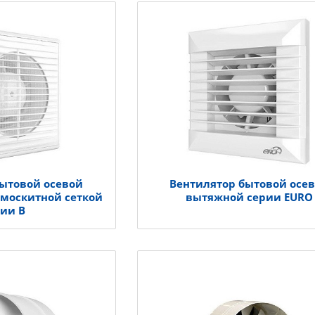
бытовой осевой
Вентилятор бытовой осе
имоскитной сеткой
вытяжной серии EURO
рии В