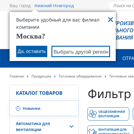
Ваш город:
Нижний Новгород
Выберите удобный для вас филиал
РОВЕН - ПРОИЗ
компании
ХОЛОДИЛЬНОГО
Москва?
ОБОРУДОВАНИЯ
Да, оставить
Выбрать другой регион
О КОМПАНИИ
ПРОДУКЦИЯ
ОТР
Главная
Продукция
Тепловое оборудование
Тепловые за
Фильтр 
КАТАЛОГ ТОВАРОВ
Новинки
ОБЩЕОБМЕННАЯ
ВЕНТИЛЯЦИЯ
Автоматика для
вентиляции
ВЕНТИЛЯЦИЯ ДЛЯ