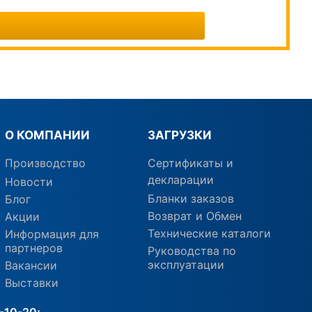
О КОМПАНИИ
ЗАГРУЗКИ
Производство
Сертификаты и
декларации
Новости
Бланки заказов
Блог
Возврат и Обмен
Акции
Технические каталоги
Информация для
партнеров
Руководства по
эксплуатации
Вакансии
Выставки