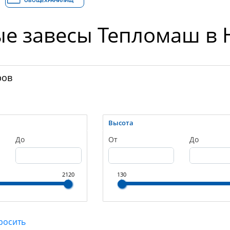
ОВОЩЕХРАНИЛИЩ
ые завесы Тепломаш в
ров
Высота
До
От
До
2120
130