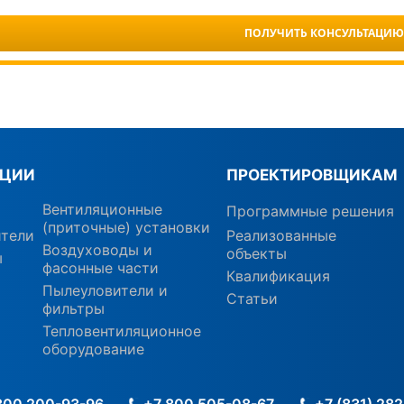
ПОЛУЧИТЬ КОНСУЛЬТАЦИЮ
КЦИИ
ПРОЕКТИРОВЩИКАМ
Вентиляционные
Программные решения
(приточные) установки
ители
Реализованные
Воздуховоды и
объекты
ы
фасонные части
Квалификация
Пылеуловители и
Статьи
фильтры
Тепловентиляционное
оборудование