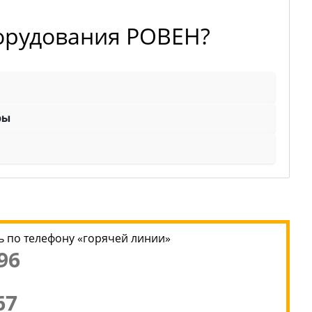
борудования РОВЕН?
ры
 по телефону «горячей линии»
96
67